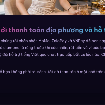
với thanh toán địa phương và hỗ 
a chúng tôi chấp nhận MoMo, ZaloPay và VNPay để bạn n
á diamond rõ ràng trước khi xác nhận, rút tiền về ví của bạ
ệ đội hỗ trợ tiếng Việt qua chat trực tiếp bất cứ lúc nào. 
để bạn không phải rời sảnh, tất cả thao tác ở một chỗ trên 