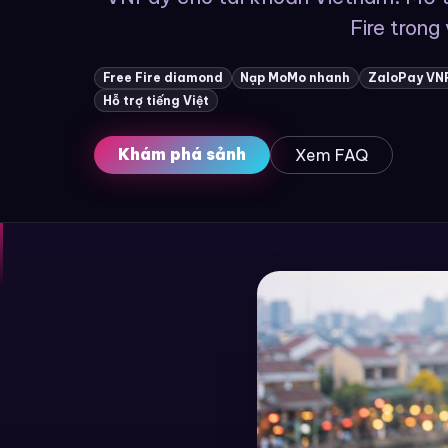
Fire trong 
Free Fire diamond
Nạp MoMo nhanh
ZaloPay VN
Hỗ trợ tiếng Việt
Khám phá sảnh
Xem FAQ