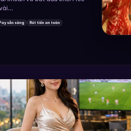
vài...
Pay sẵn sàng
Rút tiền an toàn