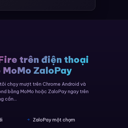
Fire trên điện thoại
p MoMo ZaloPay
 tôi chạy mượt trên Chrome Android và
mond bằng MoMo hoặc ZaloPay ngay trên
g cần...
di
ZaloPay một chạm