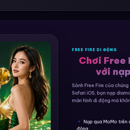
FREE FIRE DI ĐỘNG
Chơi Free 
với nạ
Sảnh Free Fire của chúng
Safari iOS, bạn nạp dia
màn hình di động mà khôn
Nạp qua MoMo trên 
động