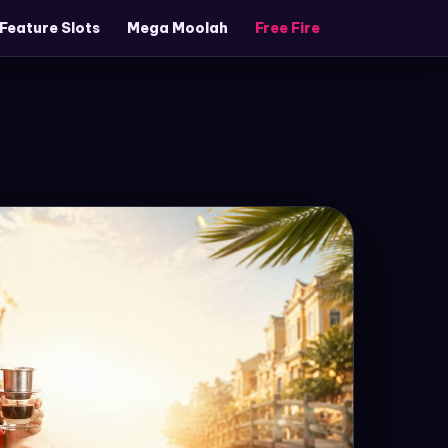
 Feature Slots
Mega Moolah
Free Fire