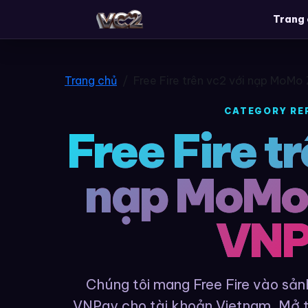
Trang 
vc2
Trang chủ
Free Fire trên vc2 với nạp MoM
CATEGORY RE
Free Fire t
nạp MoMo
VNP
Chúng tôi mang Free Fire vào sả
VNPay cho tài khoản Vietnam. Mở t