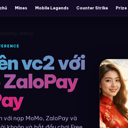
chủ
Mines
Mobile Legends
Counter Strike
Prize
o ZaloPay VNPay
FERENCE
rên vc2 với
 ZaloPay
ay
nh với nạp MoMo, ZaloPay và
ài khoản và bắt đầu chơi Free